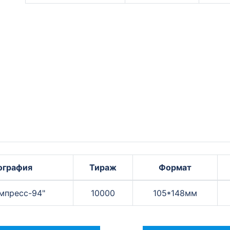
ография
Тираж
Формат
мпресс-94"
10000
105*148мм