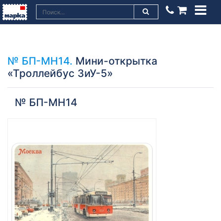
№ БП-МН14.
Мини-открытка
«Троллейбус ЗиУ-5»
№ БП-МН14