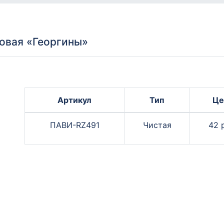
овая «Георгины»
Артикул
Тип
Це
ПАВИ-RZ491
Чистая
42 