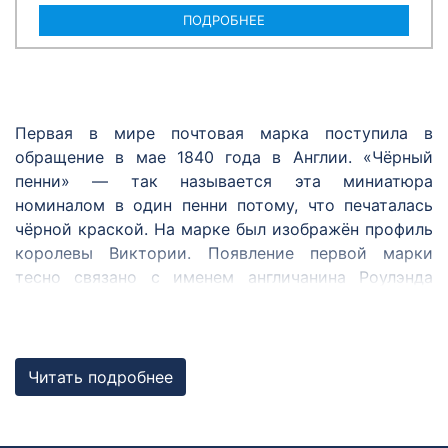
ПОДРОБНЕЕ
Первая в мире почтовая марка поступила в
обращение в мае 1840 года в Англии. «Чёрный
пенни» — так называется эта миниатюра
номиналом в один пенни потому, что печаталась
чёрной краской. На марке был изображён профиль
королевы Виктории. Появление первой марки
тесно связано с именем англичанина Роулэнда
Хилла. Он был одним из первых, кто предложил
ввести удобный и единый для всех способ оплаты
почтовой корреспонденции — знак с указанием
цены почтовой услуги, наклеивающийся на
Читать подробнее
конверт. И оказался первым, кому удалось идею,
витавшую в воздухе, воплотить в жизнь.