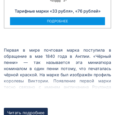
Тарифные марки «33 рубля», «76 рублей»
ПОДРОБНЕЕ
Первая в мире почтовая марка поступила в
обращение в мае 1840 года в Англии. «Чёрный
пенни» — так называется эта миниатюра
номиналом в один пенни потому, что печаталась
чёрной краской. На марке был изображён профиль
королевы Виктории. Появление первой марки
тесно связано с именем англичанина Роулэнда
Хилла. Он был одним из первых, кто предложил
ввести удобный и единый для всех способ оплаты
почтовой корреспонденции — знак с указанием
цены почтовой услуги, наклеивающийся на
Читать подробнее