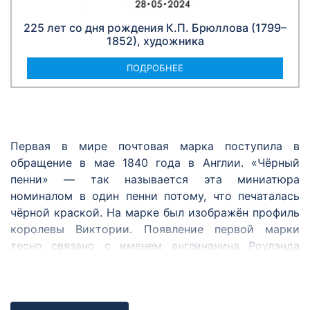
225 лет со дня рождения К.П. Брюллова (1799–
1852), художника
ПОДРОБНЕЕ
Первая в мире почтовая марка поступила в
обращение в мае 1840 года в Англии. «Чёрный
пенни» — так называется эта миниатюра
номиналом в один пенни потому, что печаталась
чёрной краской. На марке был изображён профиль
королевы Виктории. Появление первой марки
тесно связано с именем англичанина Роулэнда
Хилла. Он был одним из первых, кто предложил
ввести удобный и единый для всех способ оплаты
почтовой корреспонденции — знак с указанием