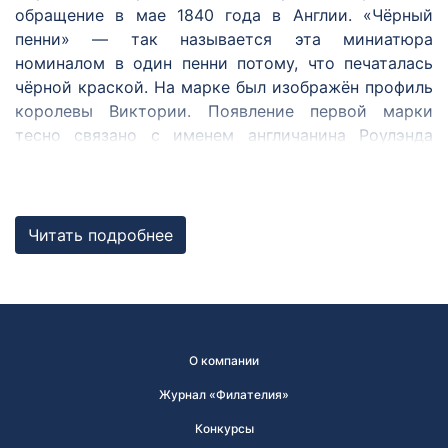
обращение в мае 1840 года в Англии. «Чёрный
пенни» — так называется эта миниатюра
номиналом в один пенни потому, что печаталась
чёрной краской. На марке был изображён профиль
королевы Виктории. Появление первой марки
тесно связано с именем англичанина Роулэнда
Хилла. Он был одним из первых, кто предложил
ввести удобный и единый для всех способ оплаты
почтовой корреспонденции — знак с указанием
цены почтовой услуги, наклеивающийся на
Читать подробнее
конверт. И оказался первым, кому удалось идею,
витавшую в воздухе, воплотить в жизнь.
После Великобритании марки появились в
Бразилии (1843 год), в ряде швейцарских кантонов
О компании
— в Цюрихе, Женеве, Базеле — в 1843–1845 годах,
в США — в 1847 году, и ещё через два года — во
Журнал «Филателия»
Франции. К 1857 году марки издавались уже в 60
Конкурсы
странах.