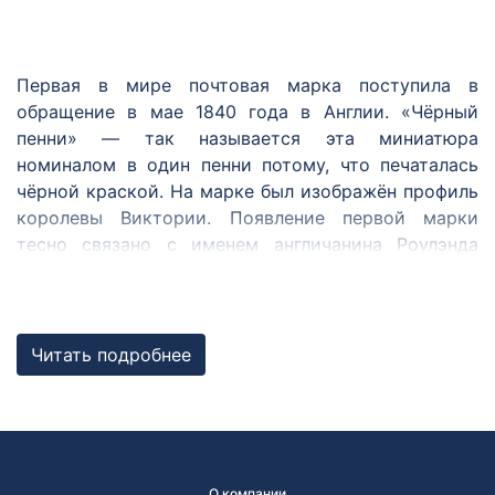
Первая в мире почтовая марка поступила в
обращение в мае 1840 года в Англии. «Чёрный
пенни» — так называется эта миниатюра
номиналом в один пенни потому, что печаталась
чёрной краской. На марке был изображён профиль
королевы Виктории. Появление первой марки
тесно связано с именем англичанина Роулэнда
Хилла. Он был одним из первых, кто предложил
ввести удобный и единый для всех способ оплаты
почтовой корреспонденции — знак с указанием
цены почтовой услуги, наклеивающийся на
Читать подробнее
конверт. И оказался первым, кому удалось идею,
витавшую в воздухе, воплотить в жизнь.
После Великобритании марки появились в
Бразилии (1843 год), в ряде швейцарских кантонов
О компании