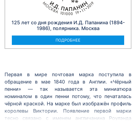
125 лет со дня рождения И.Д. Папанина (1894-
1986), полярника. Москва
ПОДРОБНЕЕ
Первая в мире почтовая марка поступила в
обращение в мае 1840 года в Англии. «Чёрный
пенни» — так называется эта миниатюра
номиналом в один пенни потому, что печаталась
чёрной краской. На марке был изображён профиль
королевы Виктории. Появление первой марки
тесно связано с именем англичанина Роулэнда
Хилла. Он был одним из первых, кто предложил
ввести удобный и единый для всех способ оплаты