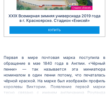
XXIX Всемирная зимняя универсиада 2019 года
в г. Красноярске. Стадион «Енисей»
КУПИТЬ
Первая в мире почтовая марка поступила в
обращение в мае 1840 года в Англии. «Чёрный
пенни» — так называется эта миниатюра
номиналом в один пенни потому, что печаталась
чёрной краской. На марке был изображён профиль
королевы Виктории. Появление первой марки
тесно связано с именем англичанина Роулэнда
Хилла. Он был одним из первых, кто предложил
ввести удобный и единый для всех способ оплаты