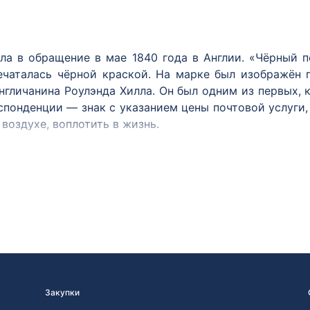
ла в обращение в мае 1840 года в Англии. «Чёрный 
ечаталась чёрной краской. На марке был изображён
нгличанина Роулэнда Хилла. Он был одним из первых,
спонденции — знак с указанием цены почтовой услуги,
воздухе, воплотить в жизнь.
 в Бразилии (1843 год), в ряде швейцарских кантонов
через два года — во Франции. К 1857 году марки издав
на в почтовое обращение 1 января 1858 года. В цент
 орёл, под гербом эмблема почтового ведомства — 
овальная рамка с надписью: «Почтовая марка» и «10 к
и был создан старшим гравёром Экспедиции заготовле
тем, что марки были разосланы в почтовые отделения 
Закупки
ажениями не выпускалось. Сегодня марки России и