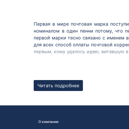
Первая в мире почтовая марка поступи
номиналом в один пенни потому, что п
первой марки тесно связано с именем а
для всех способ оплаты почтовой корре
первым, кому удалось идею, витавшую в 
После Великобритании марки появились
1845 годах, в США — в 1847 году, и ещё 
В России первая почтовая марка выпуще
Читать подробнее
нём государственный герб — двуглавый
центральной части рисунка расположена 
Рисунок первой русской почтовой марк
АО «Гознак») Ф.М. Кеплером. В связи с 
началось в декабре 1857 года.
О компании
До 1883 года марок с другими изобр