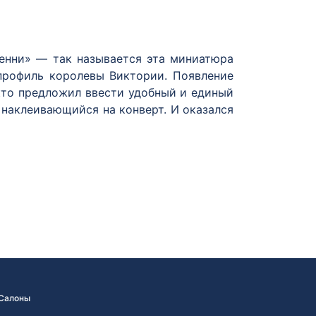
пенни» — так называется эта миниатюра
 профиль королевы Виктории. Появление
 кто предложил ввести удобный и единый
 наклеивающийся на конверт. И оказался
 — в Цюрихе, Женеве, Базеле — в 1843–
ались уже в 60 странах.
ре почтовой марки был размещён овал, в
два скрещённых почтовых рожка. Вокруг
оп. за лот», что обозначило цену марки.
ния государственных бумаг (в наши дни
заранее, реальное почтовое обращение их
Салоны
меют разнообразные сюжеты и выпуски