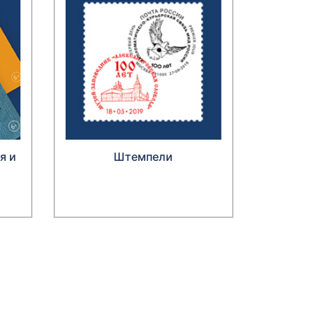
я и
Штемпели