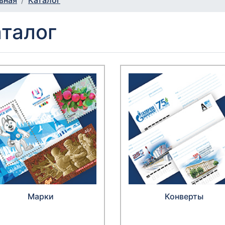
вная
Каталог
талог
Марки
Конверты