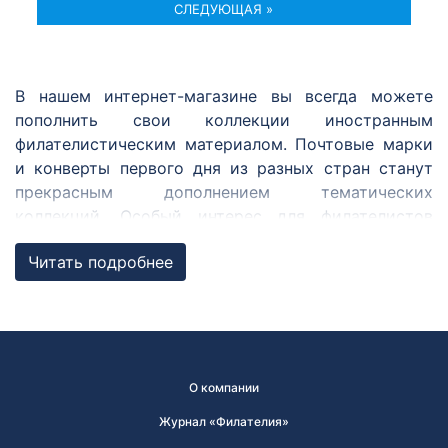
СЛЕДУЮЩАЯ »
В нашем интернет-магазине вы всегда можете
пополнить свои коллекции иностранным
филателистическим материалом. Почтовые марки
и конверты первого дня из разных стран станут
прекрасным дополнением тематических
коллекций. Особый интерес для филателистов
представляют марки из совместных с Россией
Читать подробнее
выпусков, ежегодных выпусков по программе
«Европа» и Регионального содружества в области
связи.
Совместные выпуски
О компании
Совместный выпуск почтовых марок — выпуск,
осуществляющийся одновременно двумя
Журнал «Филателия»
государствами и более. Марки в совместном