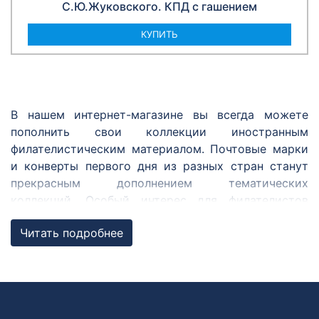
С.Ю.Жуковского. КПД с гашением
КУПИТЬ
В нашем интернет-магазине вы всегда можете
пополнить свои коллекции иностранным
филателистическим материалом. Почтовые марки
и конверты первого дня из разных стран станут
прекрасным дополнением тематических
коллекций. Особый интерес для филателистов
представляют марки из совместных с Россией
Читать подробнее
выпусков, ежегодных выпусков по программе
«Европа» и Регионального содружества в области
связи.
Совместные выпуски