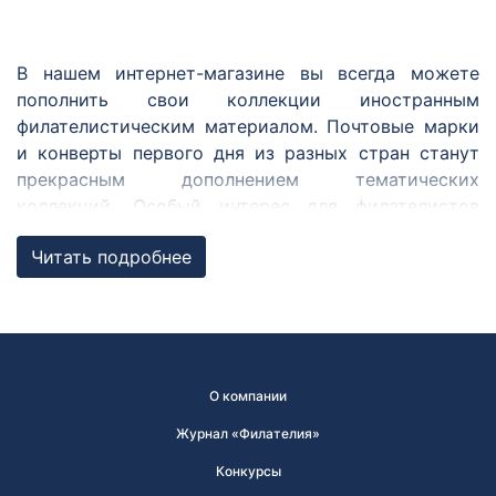
В нашем интернет-магазине вы всегда можете
пополнить свои коллекции иностранным
филателистическим материалом. Почтовые марки
и конверты первого дня из разных стран станут
прекрасным дополнением тематических
коллекций. Особый интерес для филателистов
представляют марки из совместных с Россией
Читать подробнее
выпусков, ежегодных выпусков по программе
«Европа» и Регионального содружества в области
связи.
Совместные выпуски
О компании
Совместный выпуск почтовых марок — выпуск,
осуществляющийся одновременно двумя
Журнал «Филателия»
государствами и более. Марки в совместном
Конкурсы
выпуске обязательно связаны одной темой, при