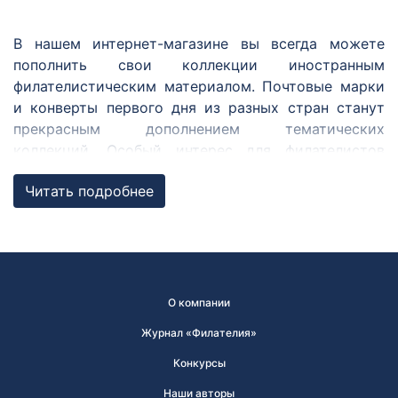
В нашем интернет-магазине вы всегда можете
пополнить свои коллекции иностранным
филателистическим материалом. Почтовые марки
и конверты первого дня из разных стран станут
прекрасным дополнением тематических
коллекций. Особый интерес для филателистов
представляют марки из совместных с Россией
Читать подробнее
выпусков, ежегодных выпусков по программе
«Европа» и Регионального содружества в области
связи.
Совместные выпуски
О компании
Совместный выпуск почтовых марок — выпуск,
осуществляющийся одновременно двумя
Журнал «Филателия»
государствами и более. Марки в совместном
Конкурсы
выпуске обязательно связаны одной темой, при
Наши авторы
том изображение на марках и форма выпуска