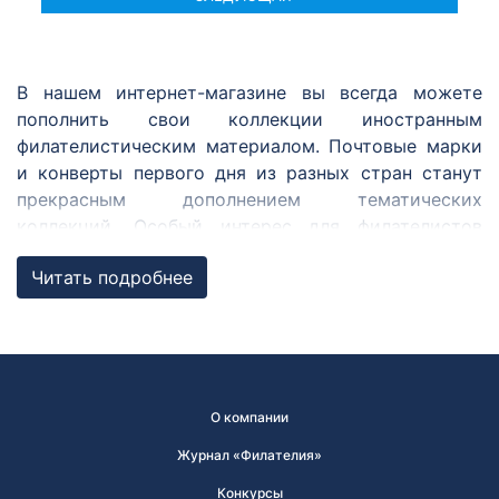
В нашем интернет-магазине вы всегда можете
пополнить свои коллекции иностранным
филателистическим материалом. Почтовые марки
и конверты первого дня из разных стран станут
прекрасным дополнением тематических
коллекций. Особый интерес для филателистов
представляют марки из совместных с Россией
Читать подробнее
выпусков, ежегодных выпусков по программе
«Европа» и Регионального содружества в области
связи.
Совместные выпуски
О компании
Совместный выпуск почтовых марок — выпуск,
осуществляющийся одновременно двумя
Журнал «Филателия»
государствами и более. Марки в совместном
Конкурсы