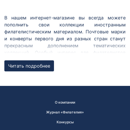
В нашем интернет-магазине вы всегда можете
пополнить свои коллекции иностранным
филателистическим материалом. Почтовые марки
и конверты первого дня из разных стран станут
прекрасным дополнением тематических
коллекций. Особый интерес для филателистов
представляют марки из совместных с Россией
Читать подробнее
выпусков, ежегодных выпусков по программе
«Европа» и Регионального содружества в области
связи.
Совместные выпуски
О компании
Совместный выпуск почтовых марок — выпуск,
осуществляющийся одновременно двумя
Журнал «Филателия»
государствами и более. Марки в совместном
Конкурсы
выпуске обязательно связаны одной темой, при