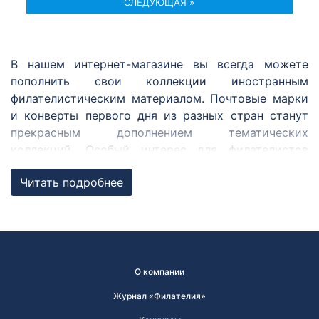
СЛЕДУЮЩАЯ »
В нашем интернет-магазине вы всегда можете
пополнить свои коллекции иностранным
филателистическим материалом. Почтовые марки
и конверты первого дня из разных стран станут
прекрасным дополнением тематических
коллекций. Особый интерес для филателистов
представляют марки из совместных с Россией
Читать подробнее
выпусков, ежегодных выпусков по программе
«Европа» и Регионального содружества в области
связи.
Совместные выпуски
О компании
Совместный выпуск почтовых марок — выпуск,
осуществляющийся одновременно двумя
Журнал «Филателия»
государствами и более. Марки в совместном