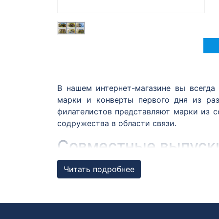
В нашем интернет-магазине вы всегда
марки и конверты первого дня из ра
филателистов представляют марки из с
содружества в области связи.
Совместные выпуск
Совместный выпуск почтовых марок — 
Читать подробнее
выпуске обязательно связаны одной т
совместного выпуска выходят в почтово
АО «Марка» ежегодно организует и