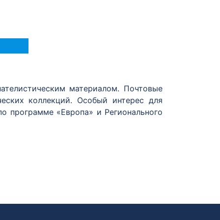
лателистическим материалом. Почтовые
еских коллекций. Особый интерес для
по программе «Европа» и Регионального
арствами и более. Марки в совместном
ска могут отличаться. Марки в рамках
их в выпуске государствах.
ругими странами. Подобные проекты