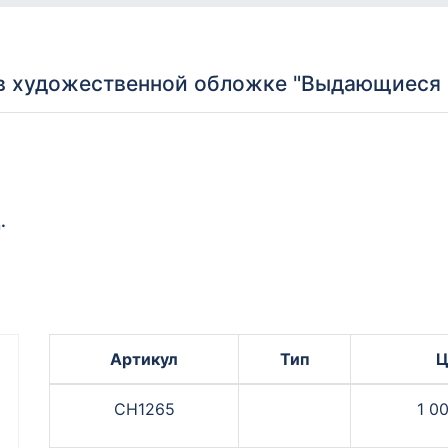
в художественной обложке "Выдающиеся 
.
Артикул
Тип
Ц
СН1265
1 0