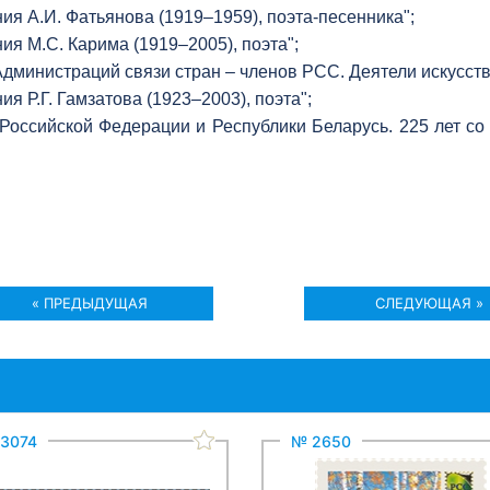
ия А.И. Фатьянова (1919–1959), поэта-песенника";
ия М.С. Карима (1919–2005), поэта";
инистраций связи стран – членов РСС. Деятели искусств. 
я Р.Г. Гамзатова (1923–2003), поэта";
оссийской Федерации и Республики Беларусь. 225 лет со 
« ПРЕДЫДУЩАЯ
СЛЕДУЮЩАЯ »
3074
№ 2650