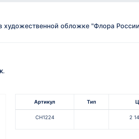
 художественной обложке "Флора России
К.
Артикул
Тип
Ц
СН1224
2 1