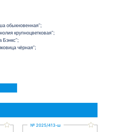
уша обыкновенная";
нолия крупноцветковая";
 Бэнкс";
ковица чёрная";
№ 2025/413-ш