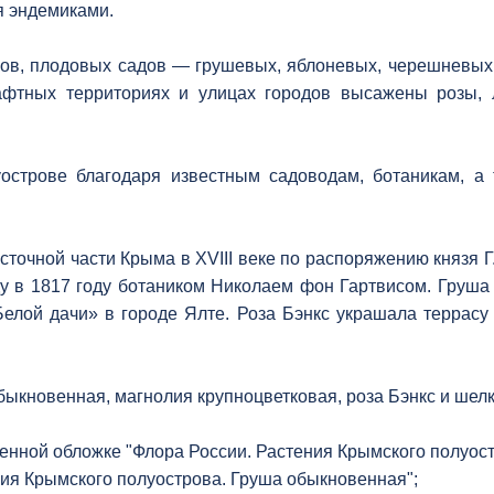
я эндемиками.
ов, плодовых садов — грушевых, яблоневых, черешневых, 
фтных территориях и улицах городов высажены розы, л
острове благодаря известным садоводам, ботаникам, а
точной части Крыма в ХVIII веке по распоряжению князя Г
у в 1817 году ботаником Николаем фон Гартвисом. Груша
елой дачи» в городе Ялте. Роза Бэнкс украшала террасу
ыкновенная, магнолия крупноцветковая, роза Бэнкс и шел
енной обложке "Флора России. Растения Крымского полуост
ия Крымского полуострова. Груша обыкновенная";