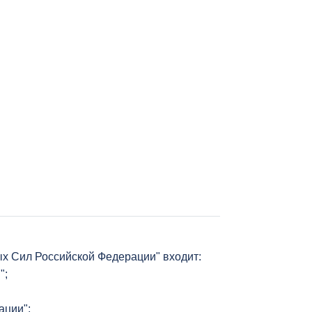
ых Сил Российской Федерации" входит:
";
ации";