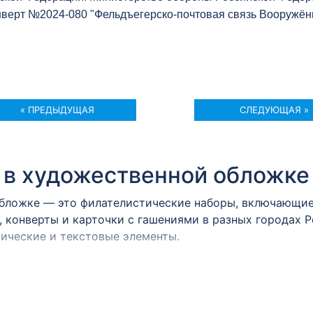
верт №2024-080 "Фельдъегерско-почтовая связь Вооружён
« ПРЕДЫДУЩАЯ
СЛЕДУЮЩАЯ »
 в художественной обложке
бложке — это филателистические наборы, включающие 
, конверты и карточки с гашениями в разных городах 
ические и текстовые элементы.
ок может быть прекрасным
и и сувенирными монетами, или банкнотами.