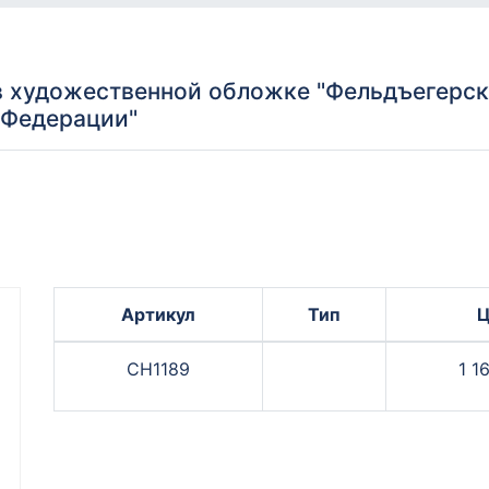
 художественной обложке "Фельдъегерск
 Федерации"
Артикул
Тип
Ц
СН1189
1 1