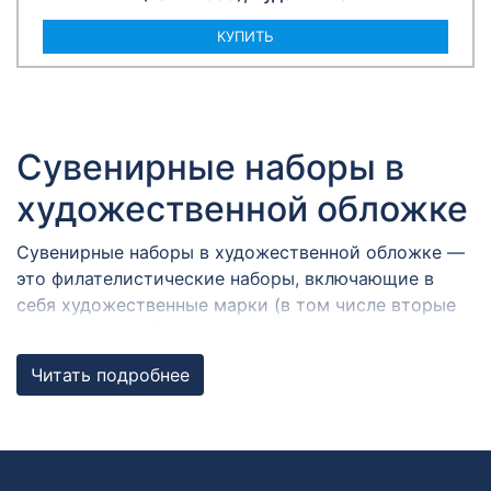
КУПИТЬ
Сувенирные наборы в
художественной обложке
Сувенирные наборы в художественной обложке —
это филателистические наборы, включающие в
себя художественные марки (в том числе вторые
формы выпуска), виньетки, конверты и карточки с
гашениями в разных городах России,
Читать подробнее
объединенные общей темой. Художественная
обложка содержит графические и текстовые
элементы.
Набор почтовых марок