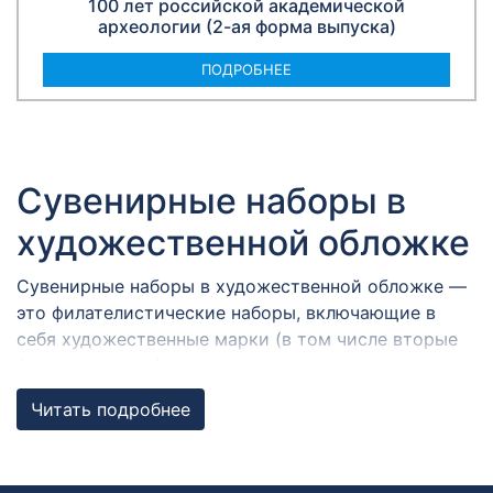
100 лет российской академической
археологии (2-ая форма выпуска)
ПОДРОБНЕЕ
Сувенирные наборы в
художественной обложке
Сувенирные наборы в художественной обложке —
это филателистические наборы, включающие в
себя художественные марки (в том числе вторые
формы выпуска), виньетки, конверты и карточки с
гашениями в разных городах России,
Читать подробнее
объединенные общей темой. Художественная
обложка содержит графические и текстовые
элементы.