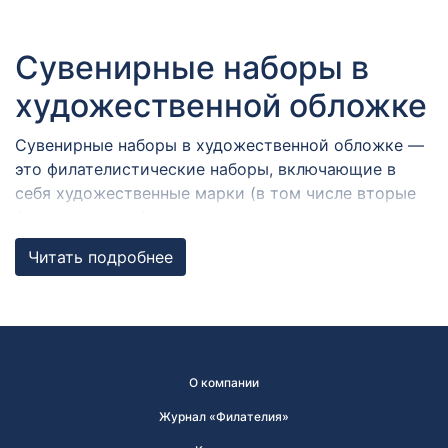
Сувенирные наборы в
художественной обложке
Сувенирные наборы в художественной обложке —
это филателистические наборы, включающие в
себя художественные марки (в том числе вторые
формы выпуска), виньетки, конверты и карточки с
гашениями в разных городах России,
Читать подробнее
объединенные общей темой. Художественная
обложка содержит графические и текстовые
элементы.
Набор почтовых марок
О компании
может быть прекрасным
Журнал «Филателия»
подарком!