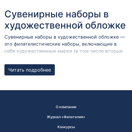
Сувенирные наборы в
художественной обложке
Сувенирные наборы в художественной обложке —
это филателистические наборы, включающие в
себя художественные марки (в том числе вторые
формы выпуска), виньетки, конверты и карточки с
гашениями в разных городах России,
Читать подробнее
объединенные общей темой. Художественная
обложка содержит графические и текстовые
элементы.
Набор почтовых марок
О компании
может быть прекрасным
Журнал «Филателия»
подарком!
Конкурсы