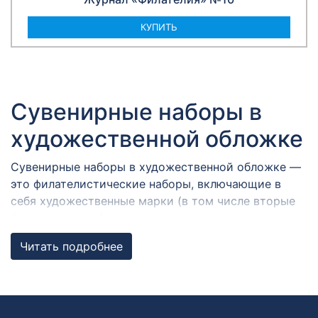
КУПИТЬ
Сувенирные наборы в
художественной обложке
Сувенирные наборы в художественной обложке —
это филателистические наборы, включающие в
себя художественные марки (в том числе вторые
формы выпуска), виньетки, конверты и карточки с
гашениями в разных городах России,
Читать подробнее
объединенные общей темой. Художественная
обложка содержит графические и текстовые
элементы.