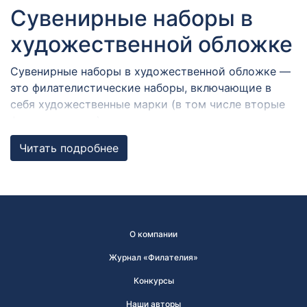
Сувенирные наборы в
художественной обложке
Сувенирные наборы в художественной обложке —
это филателистические наборы, включающие в
себя художественные марки (в том числе вторые
формы выпуска), виньетки, конверты и карточки с
гашениями в разных городах России,
Читать подробнее
объединенные общей темой. Художественная
обложка содержит графические и текстовые
элементы.
Набор почтовых марок
О компании
может быть прекрасным
Журнал «Филателия»
подарком!
Конкурсы
Наборы могут быть дополнены памятными и
Наши авторы