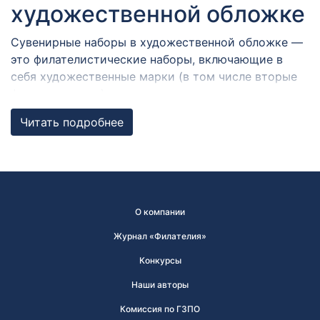
художественной обложке
Сувенирные наборы в художественной обложке —
это филателистические наборы, включающие в
себя художественные марки (в том числе вторые
формы выпуска), виньетки, конверты и карточки с
гашениями в разных городах России,
Читать подробнее
объединенные общей темой. Художественная
обложка содержит графические и текстовые
элементы.
Набор почтовых марок
О компании
может быть прекрасным
Журнал «Филателия»
подарком!
Конкурсы
Наборы могут быть дополнены памятными и
Наши авторы
сувенирными монетами, или банкнотами.
Комиссия по ГЗПО