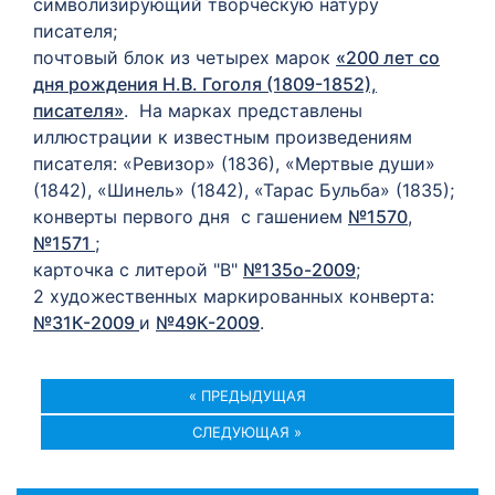
символизирующий творческую натуру
писателя;
почтовый блок из четырех марок
«200 лет со
дня рождения Н.В. Гоголя (1809-1852),
писателя»
. На марках представлены
иллюстрации к известным произведениям
писателя: «Ревизор» (1836), «Мертвые души»
(1842), «Шинель» (1842), «Тарас Бульба» (1835);
конверты первого дня с гашением
№1570
,
№1571
;
карточка с литерой "В"
№135о-2009
;
2 художественных маркированных конверта:
№31К-2009
и
№49К-2009
.
« ПРЕДЫДУЩАЯ
СЛЕДУЮЩАЯ »