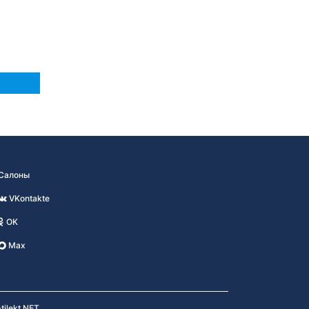
Салоны
VKontakte
OK
Max
tilekt.NET