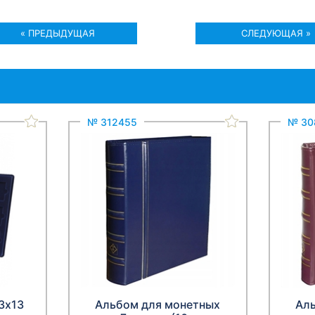
« ПРЕДЫДУЩАЯ
СЛЕДУЮЩАЯ »
№ 312455
№ 30
3х13
Альбом для монетных
Ал