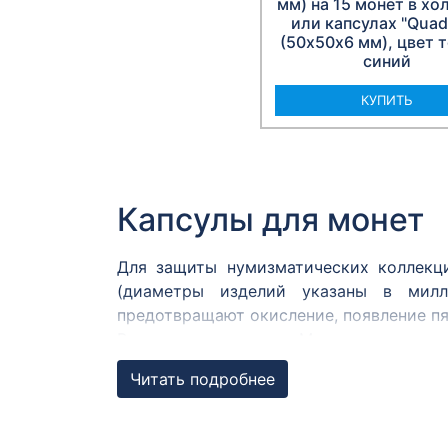
мм) на 15 монет в хо
или капсулах "Qua
(50х50х6 мм), цвет 
синий
КУПИТЬ
Капсулы для монет
Для защиты нумизматических коллекц
(диаметры изделий указаны в милл
предотвращают окисление, появление пя
В интернет-магазинах Москвы можно ку
• альбомы;
Читать подробнее
• листы;
• вкладыши;
• боксы;