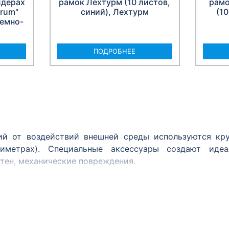
лдерах
рамок Лехтурм (10 листов,
рамо
drum"
синий), Лехтурм
(10
темно-
ПОДРОБНЕЕ
ий от воздействий внешней среды используются кру
иметрах). Специальные аксессуары создают идеа
тен, механические повреждения.
пить аксессуары: