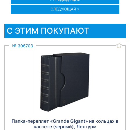
СЛЕДУЮЩАЯ »
С ЭТИМ ПОКУПАЮТ
№ 306703
Папка-переплет «Grande Gigant» на кольцах в
кассете (черный), Лехтурм