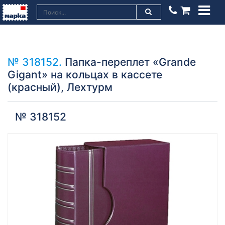
№ 318152.
Папка-переплет «Grande
Gigant» на кольцах в кассете
(красный), Лехтурм
№ 318152