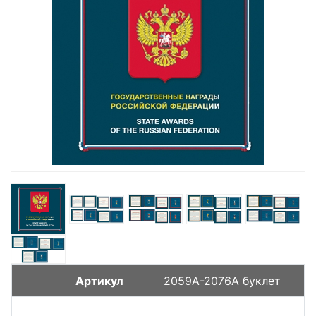
2059А-2076А буклет