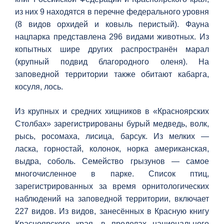
из них 9 находятся в перечне федерального уровня
(8 видов орхидей и ковыль перистый). Фауна
нацпарка представлена 296 видами животных. Из
копытных шире других распространён марал
(крупный подвид благородного оленя). На
заповедной территории также обитают кабарга,
косуля, лось.
Из крупных и средних хищников в «Красноярских
Столбах» зарегистрированы бурый медведь, волк,
рысь, росомаха, лисица, барсук. Из мелких —
ласка, горностай, колонок, норка американская,
выдра, соболь. Семейство грызунов — самое
многочисленное в парке. Список птиц,
зарегистрированных за время орнитологических
наблюдений на заповедной территории, включает
227 видов. Из видов, занесённых в Красную книгу
Красноярского края, в пределах национального