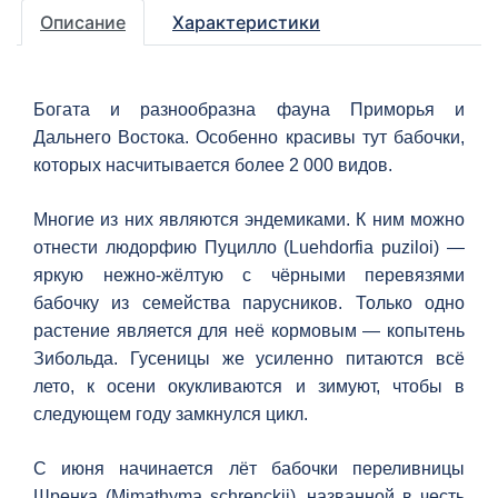
Описание
Характеристики
Богата и разнообразна фауна Приморья и
Дальнего Востока. Особенно красивы тут бабочки,
которых насчитывается более 2 000 видов.
Многие из них являются эндемиками. К ним можно
отнести людорфию Пуцилло (Luehdorfia puziloi) —
яркую нежно-жёлтую с чёрными перевязями
бабочку из семейства парусников. Только одно
растение является для неё кормовым — копытень
Зибольда. Гусеницы же усиленно питаются всё
лето, к осени окукливаются и зимуют, чтобы в
следующем году замкнулся цикл.
С июня начинается лёт бабочки переливницы
Шренка (Mimathyma schrenckii), названной в честь