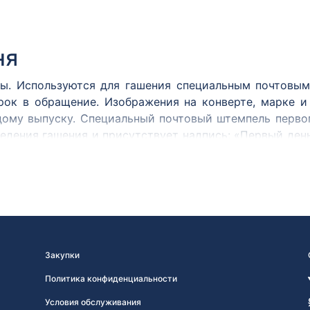
ня
ы. Используются для гашения специальным почтовым
рок в обращение. Изображения на конверте, марке 
дому выпуску. Специальный почтовый штемпель первог
едения гашения и присутствует надпись: «Первый ден
ак или иначе связанном с темой выпуска.
овленных конвертов первого дня или КПД началась
 СССР. Первый советский конверт первого дня был офи
ом!». Конверт содержал рисунок, совпадающий по с
: «Первый день» на двух языках — русском и французск
Закупки
Политика конфиденциальности
Условия обслуживания