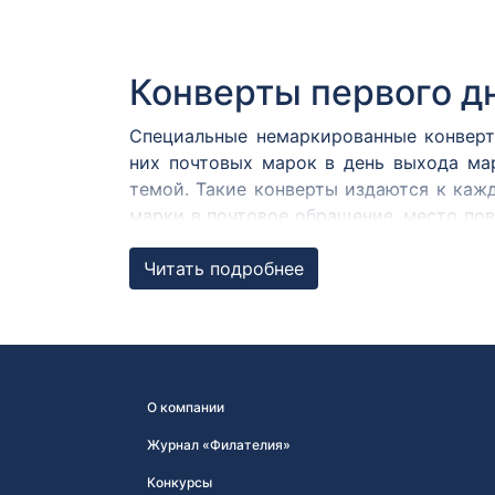
Конверты первого д
Специальные немаркированные конверт
них почтовых марок в день выхода ма
темой. Такие конверты издаются к каж
марки в почтовое обращение, место пов
в Москве, Санкт-Петербурге и городе, т
Читать подробнее
Практика издания специально подгот
специальные КПД появились во времена
новогодней марке «С Новым 1969 год
поздравление на пяти языках и надпись
О компании
Журнал «Филателия»
Конкурсы