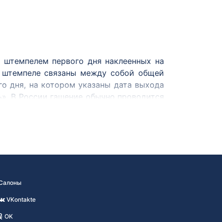
 штемпелем первого дня наклеенных на
и штемпеле связаны между собой общей
о дня, на котором указаны дата выхода
ь». В России гашение обычно проводится
 в США в 1851 году. В России первые
циально выпущен 1 декабря 1968 года к
южету с почтовой маркой, новогоднее
ом.
Салоны
VKontakte
OK