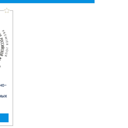
но-
ных