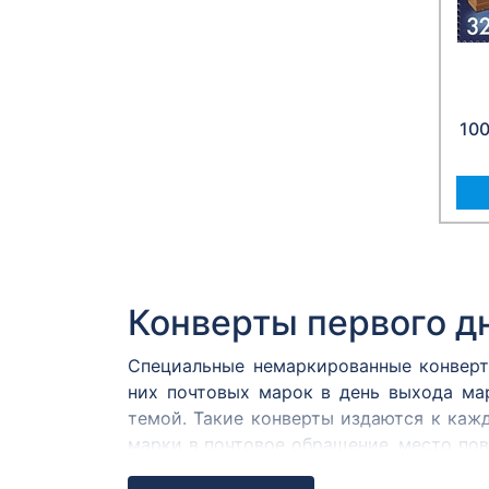
10
Конверты первого д
Специальные немаркированные конверт
них почтовых марок в день выхода ма
темой. Такие конверты издаются к каж
марки в почтовое обращение, место пов
в Москве, Санкт-Петербурге и городе, т