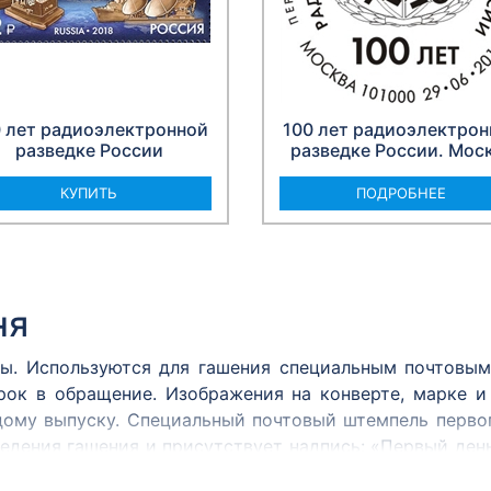
0 лет радиоэлектронной
100 лет радиоэлектрон
разведке России
разведке России. Мос
КУПИТЬ
ПОДРОБНЕЕ
ня
ы. Используются для гашения специальным почтовым
рок в обращение. Изображения на конверте, марке 
дому выпуску. Специальный почтовый штемпель первог
едения гашения и присутствует надпись: «Первый ден
ак или иначе связанном с темой выпуска.