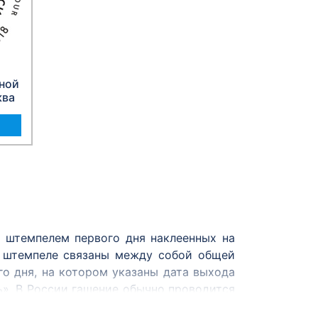
ной
ква
 штемпелем первого дня наклеенных на
и штемпеле связаны между собой общей
о дня, на котором указаны дата выхода
ь». В России гашение обычно проводится