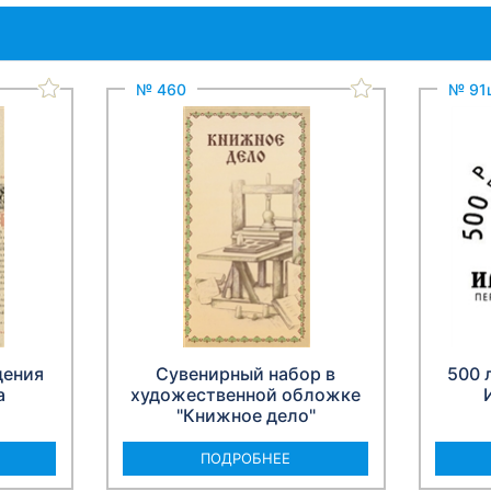
№ 460
№ 91
дения
Сувенирный набор в
500 
а
художественной обложке
"Книжное дело"
ПОДРОБНЕЕ