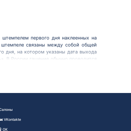
 штемпелем первого дня наклеенных на
и штемпеле связаны между собой общей
о дня, на котором указаны дата выхода
ь». В России гашение обычно проводится
 в США в 1851 году. В России первые
циально выпущен 1 декабря 1968 года к
южету с почтовой маркой, новогоднее
ом.
Салоны
VKontakte
OK