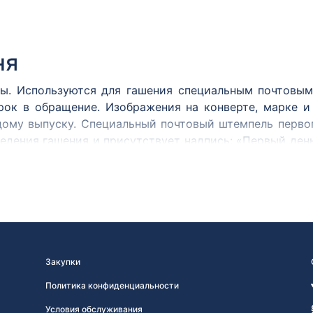
ня
ы. Используются для гашения специальным почтовым
рок в обращение. Изображения на конверте, марке 
дому выпуску. Специальный почтовый штемпель первог
едения гашения и присутствует надпись: «Первый ден
ак или иначе связанном с темой выпуска.
овленных конвертов первого дня или КПД началась
 СССР. Первый советский конверт первого дня был офи
ом!». Конверт содержал рисунок, совпадающий по с
: «Первый день» на двух языках — русском и французск
Закупки
Политика конфиденциальности
Условия обслуживания