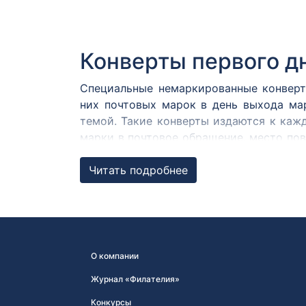
Конверты первого д
Специальные немаркированные конверт
них почтовых марок в день выхода ма
темой. Такие конверты издаются к каж
марки в почтовое обращение, место пов
в Москве, Санкт-Петербурге и городе, т
Читать подробнее
Практика издания специально подгот
специальные КПД появились во времена
новогодней марке «С Новым 1969 год
поздравление на пяти языках и надпись
О компании
Журнал «Филателия»
Конкурсы