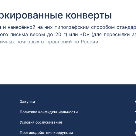
ркированные конверты
 и нанесённой на них типографским способом станда
ого письма весом до 20 г) или «D» (для пересылки з
ичных почтовых отправлений по России.
ачимым датам, выпускаются специальные почтовые штем
онверты реализуются исключительно коллекционерам, 
Закупки
Политика конфиденциальности
Условия обслуживания
Противодействие коррупции