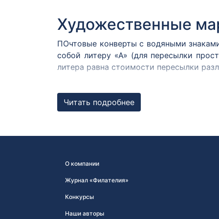
Художественные ма
ПОчтовые конверты с водяными знаками
собой литеру «А» (для пересылки прост
литера равна стоимости пересылки разл
К некоторым конвертам, изданным к зн
интернет-магазине АО «Марка» такие к
Читать подробнее
О компании
Журнал «Филателия»
Конкурсы
Наши авторы