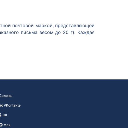
ртной почтовой маркой, представляющей
аказного письма весом до 20 г). Каждая
пеля. В сети салонов «Коллекционер» и
обсуживающимся по абонементу.
Салоны
VKontakte
OK
Max