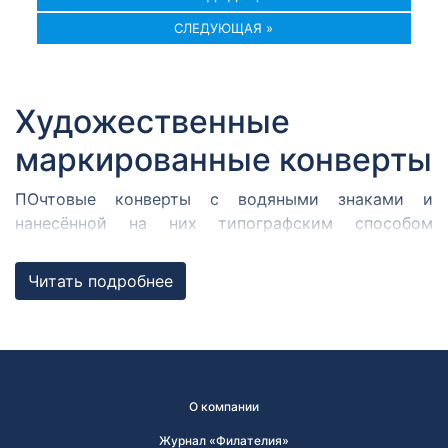
СЛЕДУЮЩАЯ »
Художественные
маркированные конверты
ПОчтовые конверты с водяными знаками и
нанесённой на них типографским способом
стандартной почтовой маркой, представляющей
собой литеру «А» (для пересылки простого письма
Читать подробнее
весом до 20 г) или «D» (для пересылки заказного
письма весом до 20 г). Каждая литера равна
стоимости пересылки различных почтовых
отправлений по России.
К некоторым конвертам, изданным к значимым
О компании
датам, выпускаются специальные почтовые
Журнал «Филателия»