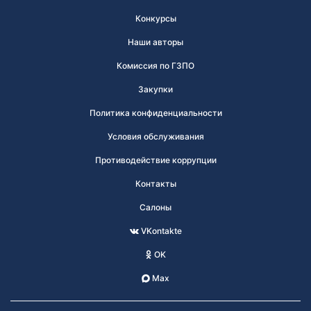
штемпеля. В сети салонов «Коллекционер» и
Конкурсы
интернет-магазине АО «Марка» такие конверты
реализуются исключительно коллекционерам,
Наши авторы
обсуживающимся по абонементу.
Комиссия по ГЗПО
Закупки
Политика конфиденциальности
Условия обслуживания
Противодействие коррупции
Контакты
Салоны
VKontakte
OK
Max